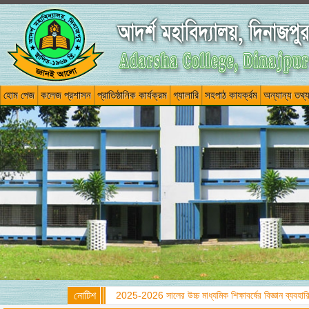
হোম পেজ
কলেজ প্রশাসন
প্রাতিষ্ঠানিক কার্যক্রম
গ্যালারি
সহপাঠ কাযর্ক্রম
অন্যান্য তথ্
নোটিশ
উচ্চ মাধ্যমিক সার্টিফিকেট ফাইনাল পরীক্ষা-2026 পরীক্ষার 