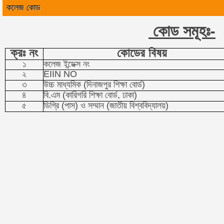
কলেজ কোড
কোড সমূহঃ-
ক্রঃ নং
কোডের বিষয়
১
কলেজ ইন্ডেক্স নং
২
EIIN NO
৩
উচ্চ মাধ্যমিক (দিনাজপুর শিক্ষা বোর্ড)
৪
বি.এম (কারিগরি শিক্ষা বোর্ড, ঢাকা)
৫
ডিগ্রি (পাস) ও সম্মান (জাতীয় বিশ্ববিদ্যালয়)