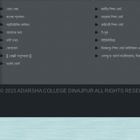
হোম পেজ
জাতীয় শিক্ষা বোর্ড
কলেজ প্রশাসন
মাদ্রাসা শিক্ষা বোর্ড
প্রাতিষ্ঠানিক কার্যকম
কারিগরী শিক্ষা বোর্ড
আমাদের কথা
ই-বুক
ভর্তি তথ্য
উইকিপিডিয়া
যোগাযোগ
দিনাজপুর শিক্ষা বোর্ড অফিসিয়াল
[[ রেজাল্ট অনুসন্ধান ]]
‌ফেসবু‌কে আদর্শ মহা‌বিদ্যালয়, দিন
অনার্স কোর্স
© 2015 ADARSHA COLLEGE DINAJPUR ALL RIGHTS RES