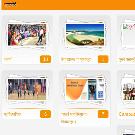
গ্যালারি
নববর্ষ
10
উন্নয়নের অগ্রযাত্রা
1
সুবর্ণ জয়ন্
প্র‌তি‌যো‌গিতা
6
আদর্শ মহাবিদ্যালয়,
7
Campu
দিনাজপুর।