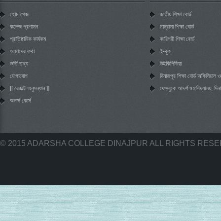
হোম পেজ
জাতীয় শিক্ষা বোর্ড
কলেজ প্রশাসন
মাদ্রাসা শিক্ষা বোর্ড
প্রাতিষ্ঠানিক কার্যকম
কারিগরী শিক্ষা বোর্ড
আমাদের কথা
ই-বুক
ভর্তি তথ্য
উইকিপিডিয়া
যোগাযোগ
দিনাজপুর শিক্ষা বোর্ড অফিসিয়াল
[[ রেজাল্ট অনুসন্ধান ]]
‌ফেসবু‌কে আদর্শ মহা‌বিদ্যালয়, দিন
অনার্স কোর্স
© 2015 ADARSHA COLLEGE DINAJPUR ALL RIGHTS RES