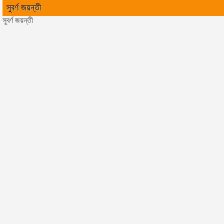
সুবর্ণ জয়ন্তী
সুবর্ণ জয়ন্তী