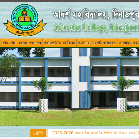
হোম পেজ
কলেজ প্রশাসন
প্রাতিষ্ঠানিক কার্যক্রম
গ্যালারি
সহপাঠ কাযর্ক্রম
অন্যান্য তথ্
নোটিশ
2025-2026 সালের উচ্চ মাধ্যমিক শিক্ষাবর্ষের বিজ্ঞান ব্যবহারিক