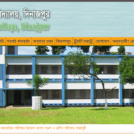
ারি
সহপাঠ কাযর্ক্রম
অন্যান্য তথ্য
বিভাগসমূহ
[[ভর্তি তথ্য]]
যোগাযোগ
অভ্যন্তরীণ রেজ
ীক্ষার প্রবেশ পত্রে QR Code জটিলতা প্রসঙ্গে