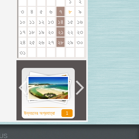
১
২
৩
৪
৫
৬
৭
৮
৯
১০
১১
১২
১৩
১৪
১৫
১৬
১৭
১৮
১৯
২০
২১
২২
২৩
২৪
২৫
২৬
২৭
২৮
২৯
৩০
৩১
উন্নয়নের অগ্রযাত্রা
1
সুবর্ণ জয়ন্তী
0
US