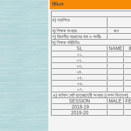
বিবিএস
ক) স্থাপিতঃ
খ) শিক্ষক সংখ্যাঃ
জন
গ) বিভাগীয় প্রধানের নাম ও পদবীঃ
ঘ) শিক্ষক পরিচিতিঃ
SL
NAME
I
০১.
০২.
০৩.
০৪.
০৫.
০৬.
০৭.
ঙ) বর্তমান মোট ছাত্রছাত্রী সংখ্যাঃ (সেশন ভিত্
SESSION
MALE
F
2018-19
2019-20