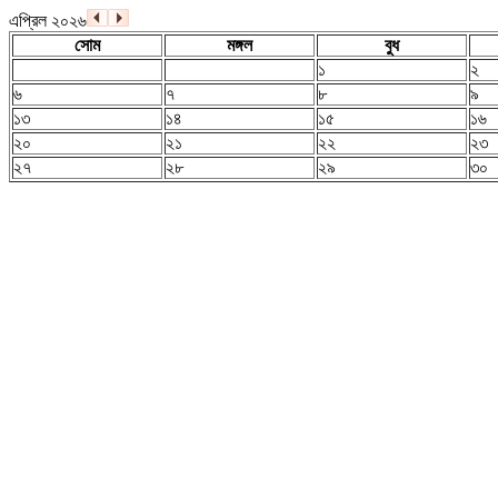
এপ্রিল ২০২৬
সোম
মঙ্গল
বুধ
১
২
৬
৭
৮
৯
১৩
১৪
১৫
১৬
২০
২১
২২
২৩
২৭
২৮
২৯
৩০