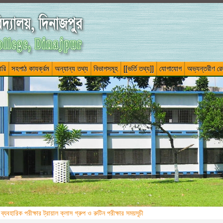
ারি
সহপাঠ কাযর্ক্রম
অন্যান্য তথ্য
বিভাগসমূহ
[[ভর্তি তথ্য]]
যোগাযোগ
অভ্যন্তরীণ রেজ
ীক্ষার প্রবেশ পত্রে QR Code জটিলতা প্রসঙ্গে