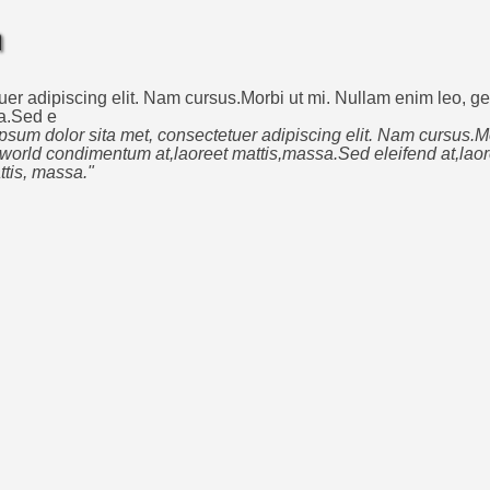
h
er adipiscing elit. Nam cursus.Morbi ut mi. Nullam enim leo, g
sa.Sed e
psum dolor sita met, consectetuer adipiscing elit. Nam cursus.M
o world condimentum at,laoreet mattis,massa.Sed eleifend at,laor
ttis, massa."