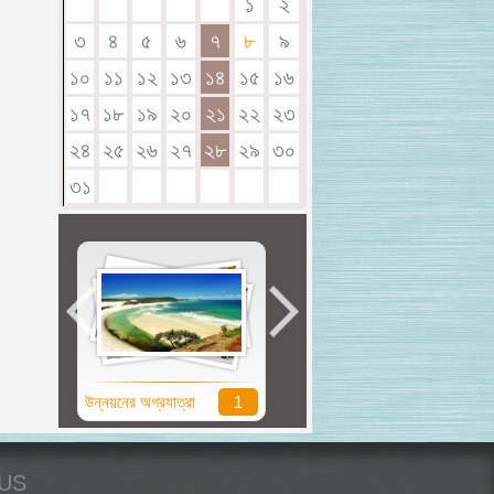
১
২
৩
৪
৫
৬
৭
৮
৯
১০
১১
১২
১৩
১৪
১৫
১৬
১৭
১৮
১৯
২০
২১
২২
২৩
২৪
২৫
২৬
২৭
২৮
২৯
৩০
৩১
উন্নয়নের অগ্রযাত্রা
1
সুবর্ণ জয়ন্তী
0
US