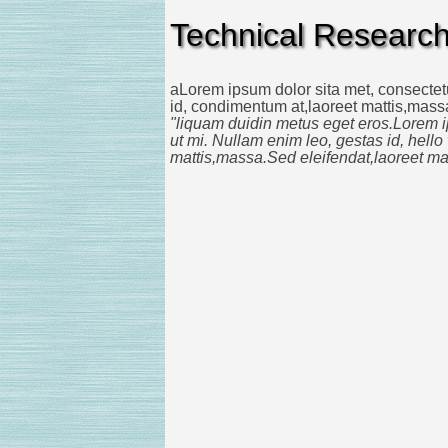
Technical Researc
aLorem ipsum dolor sita met, consectetu
id, condimentum at,laoreet mattis,mas
"liquam duidin metus eget eros.Lorem i
ut mi. Nullam enim leo, gestas id, hell
mattis,massa.Sed eleifendat,laoreet ma